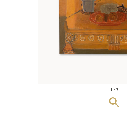
1 / 3
zoom_in