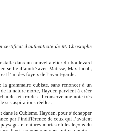
n certificat d'authenticité de M. Christophe
nstalle dans un nouvel atelier du boulevard
den se lie d’amitié avec Matisse, Max Jacob,
est l’un des foyers de l’avant-garde.
e la grammaire cubiste, sans renoncer à un
e de la nature morte, Hayden parvient à créer
chaudes et froides. Il conserve une note très
e ses aspirations réelles.
nt dans le Cubisme, Hayden, pour s’échapper
ance par l’indifférence de ceux qui l’avaient
paysages et natures mortes où les leçons du
urs. Il est, comme quelques autres peintres,