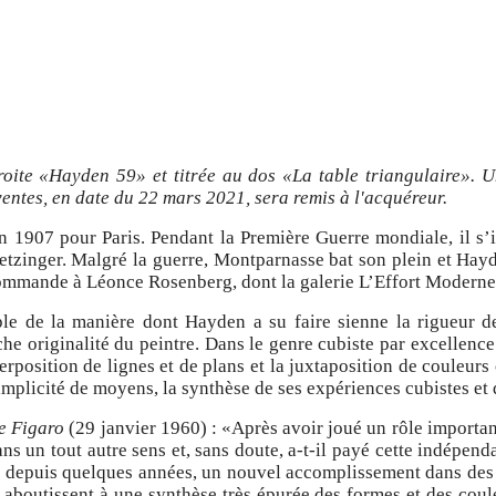
roite «Hayden 59» et titrée au dos «La table triangulaire». U
ventes, en date du 22 mars 2021, sera remis à l'acquéreur.
 1907 pour Paris. Pendant la Première Guerre mondiale, il s’i
Metzinger. Malgré la guerre, Montparnasse bat son plein et Hay
commande à Léonce Rosenberg, dont la galerie L’Effort Moderne 
le de la manière dont Hayden a su faire sienne la rigueur d
che originalité du peintre. Dans le genre cubiste par excellenc
rposition de lignes et de plans et la juxtaposition de couleurs 
mplicité de moyens, la synthèse de ses expériences cubistes et d
e Figaro
(29 janvier 1960) : «Après avoir joué un rôle importa
ns un tout autre sens et, sans doute, a-t-il payé cette indépend
, depuis quelques années, un nouvel accomplissement dans des 
boutissent à une synthèse très épurée des formes et des coule