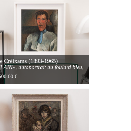
re Créixams (1893-1965)
LAIN», autoportrait au foulard bleu,
le sur carton 1921
500,00 €