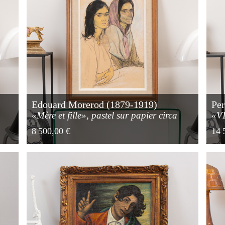
)
Edouard Morerod (1879-1919)
Pe
«Mère et fille», pastel sur papier circa
«VI
1910
hui
8 500,00 €
14 