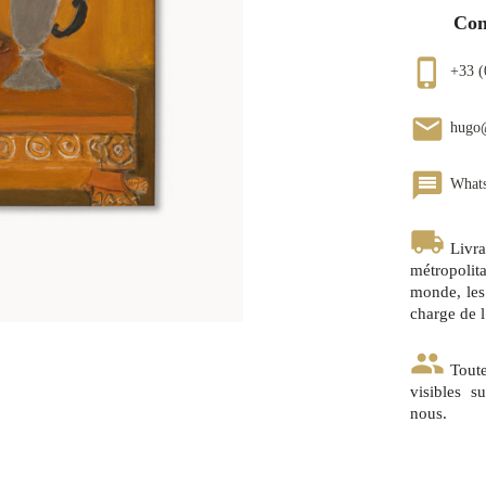
Con
phone_iphone
+33 (
email
hugo
message
What
local_shipping
Livr
métropoli
monde, les 
charge de l
group
Tout
visibles s
nous.