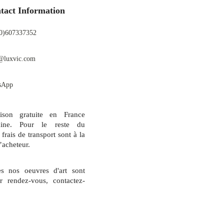
tact Information
0)607337352
@luxvic.com
sApp
aison gratuite en France
taine. Pour le reste du
frais de transport sont à la
’acheteur.
es nos oeuvres d'art sont
ur rendez-vous, contactez-