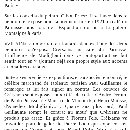
Paris.»
Sur les conseils du peintre Othon Friesz, il se lance dans la
peinture et expose pour la première fois en 1921 au café du
Parnasse puis lors de l'Exposition du nu à la galerie
Montaigne à Paris.
«VILAIN», autoportrait au foulard bleu, est l'une des deux
peintures qu'exposa Créixams au café du Parnasse.
L'influence de Modigliani dans cet autoportrait se fait
sentir tout en y ajoutant déjà son propre style aux accents
et tonalités catalans.
Suite à ses premières expositions, et au succès rencontré, le
célèbre marchand de tableaux parisien Paul Guillaume le
remarque et lui fait signer un contrat. Les oeuvres de
Créixams sont exposées aux côtés de celles d'André Derain,
de Pablo Picasso, de Maurice de Vlaminck, d'Henri Matisse,
d'Amedeo Modigliani… . Quatre ans plus tard, Paul
Guillaume rompt le contrat au motif que Créixams ne
produit pas assez. Et grâce à Florent Fels, Créixams va
travailler pour le galeriste Pierre Loeb qui exposent les
œuvres de Georges Braque, Raoul Dufy, Marc Chagall,