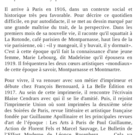
Il arrive à Paris en 1916, dans un contexte social et
historique très peu favorable. Pour décrire ce quotidien
difficile, en pur autodidacte, il se met au dessin marqué par
une grande maîtrise du trait, de la perspective. Dans les
premiers mois de sa nouvelle vie, il raconte qu'il squattait à
La Rotonde, café parisien de Montparnasse, haut lieu de la
vie parisienne, où : «il y mangeait, il y buvait, il y dormait».
C'est à cette époque qu'il fait la connaissance d'une jeune
femme, Marie Lebourg, dit Madeleine qu'il épousera en
1919. Il fréquentera les deux cœurs artistiques «mondiaux»
de cette époque à savoir, Montparnasse et Montmartre.
Pour vivre, il va renouer avec son métier d'imprimeur et
débute chez François Bernouard, à La Belle Édition en
1917. Au sein de cette imprimerie, il rencontre l'écrivain
Blaise Cendrars avec qui il se lie d'amitié. Puis, il rejoint
l'imprimerie Union où sont imprimées la deuxième série
des Soirées de Paris, revue littéraire et artistique française
fondée par Guillaume Apollinaire et les principales revues
d'art de l’époque : Les Arts à Paris de Paul Guillaume,
Action de Florent Fels et Marcel Sauvage, Le Bulletin de
l’Effort Moderne de Léonce Rosenberg ... . Cela va