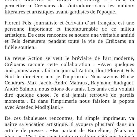
permettre à Créixams de s'introduire dans les milieux
littéraires et artistiques avant-gardistes de l'époque.
Florent Fels, journaliste et écrivain d’art français, est une
personne importante et incontournable de ce milieu
artistique. De cette rencontre se nouera une véritable amitié
et Fels demeurera pendant toute la vie de Créixams un
fidèle soutien.
La revue Action se veut le bréviaire de l'art moderne,
Créixams raconte cette collaboration : «Avec quelques
amis, nous avons fait un journal Action, dont Florent Fels
était le directeur, moi je l'imprimais. Nous avions Blaise
Cendrars, Max Jacob, André Malraux, Raymond Radiguet,
André Salmon, nous étions des amis. Les amis cela voulait
dire quelque chose. Je n'ai jamais retrouvé de pareils
moments... Et dans l'imprimerie nous faisions la popote
avec Amedeo Modigliani.»
De ces fabuleuses rencontres, lui simple imprimeur, va
naître sa vocation artistique. Il avouera plus tard dans un
article de presse : «En partant de Barcelone, j'étais un
ignorant. C'est ainsi que toute ma culture a été construite à