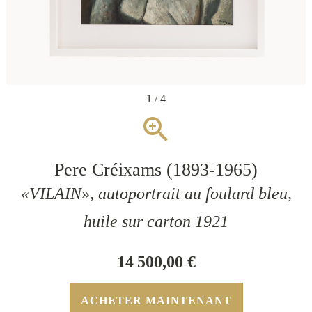
1 / 4
zoom_in
Pere Créixams (1893-1965)
«VILAIN», autoportrait au foulard bleu,
huile sur carton 1921
14 500,00 €
ACHETER MAINTENANT