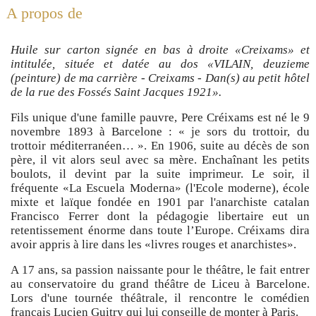
A propos de
Huile sur carton signée en bas à droite «Creixams» et
intitulée, située et datée au dos «VILAIN, deuzieme
(peinture) de ma carrière - Creixams - Dan(s) au petit hôtel
de la rue des Fossés Saint Jacques 1921».
Fils unique d'une famille pauvre, Pere Créixams est né le 9
novembre 1893 à Barcelone : « je sors du trottoir, du
trottoir méditerranéen… ». En 1906, suite au décès de son
père, il vit alors seul avec sa mère. Enchaînant les petits
boulots, il devint par la suite imprimeur. Le soir, il
fréquente «La Escuela Moderna» (l'Ecole moderne), école
mixte et laïque fondée en 1901 par l'anarchiste catalan
Francisco Ferrer dont la pédagogie libertaire eut un
retentissement énorme dans toute l’Europe. Créixams dira
avoir appris à lire dans les «livres rouges et anarchistes».
A 17 ans, sa passion naissante pour le théâtre, le fait entrer
au conservatoire du grand théâtre de Liceu à Barcelone.
Lors d'une tournée théâtrale, il rencontre le comédien
français Lucien Guitry qui lui conseille de monter à Paris.