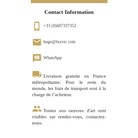
Contact Information
phone_iphone
+33 (0)607337352
email
hugo@luxvic.com
message
WhatsApp
local_shipping
Livraison gratuite en France
métropolitaine. Pour le reste du
monde, les frais de transport sont à la
charge de l’acheteur.
group
Toutes nos oeuvres d'art sont
visibles sur rendez-vous, contactez-
nous.