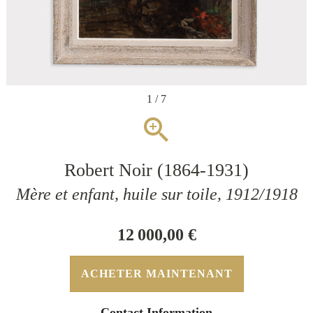
1 / 7
zoom_in
Robert Noir (1864-1931)
Mère et enfant, huile sur toile, 1912/1918
12 000,00 €
ACHETER MAINTENANT
Contact Information