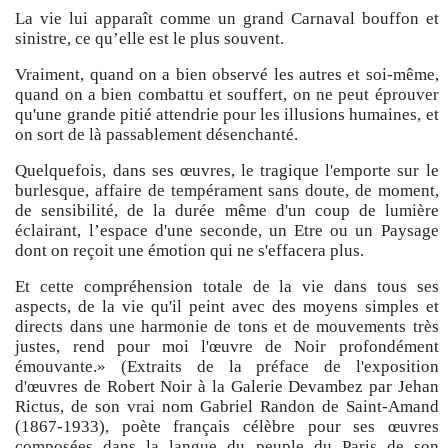
La vie lui apparaît comme un grand Carnaval bouffon et
sinistre, ce qu’elle est le plus souvent.
Vraiment, quand on a bien observé les autres et soi-même,
quand on a bien combattu et souffert, on ne peut éprouver
qu'une grande pitié attendrie pour les illusions humaines, et
on sort de là passablement désenchanté.
Quelquefois, dans ses œuvres, le tragique l'emporte sur le
burlesque, affaire de tempérament sans doute, de moment,
de sensibilité, de la durée même d'un coup de lumière
éclairant, l’espace d'une seconde, un Etre ou un Paysage
dont on reçoit une émotion qui ne s'effacera plus.
Et cette compréhension totale de la vie dans tous ses
aspects, de la vie qu'il peint avec des moyens simples et
directs dans une harmonie de tons et de mouvements très
justes, rend pour moi l'œuvre de Noir profondément
émouvante.» (Extraits de la préface de l'exposition
d'œuvres de Robert Noir à la Galerie Devambez par Jehan
Rictus, de son vrai nom Gabriel Randon de Saint-Amand
(1867-1933), poète français célèbre pour ses œuvres
composées dans la langue du peuple du Paris de son