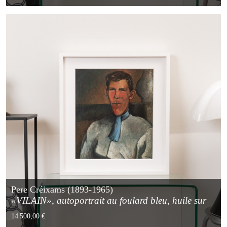
Pere Créixams (1893-1965)
«VILAIN», autoportrait au foulard bleu, huile sur
carton 1921
14 500,00 €