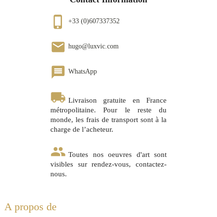
phone_iphone
+33 (0)607337352
email
hugo@luxvic.com
message
WhatsApp
local_shipping
Livraison gratuite en France
métropolitaine. Pour le reste du
monde, les frais de transport sont à la
charge de l’acheteur.
group
Toutes nos oeuvres d'art sont
visibles sur rendez-vous, contactez-
nous.
A propos de