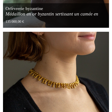
Orfèvrerie byzantine
Médaillon en or byzantin sertissant un camée en
lapis-lazuli du 11ème siècle
135 000,00 €