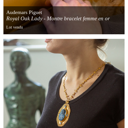
Audemars Piguet
Royal Oak Lady - Montre bracelet femme en or
jaune 18 carats avec bracelet serti de diamants
Lot vendu