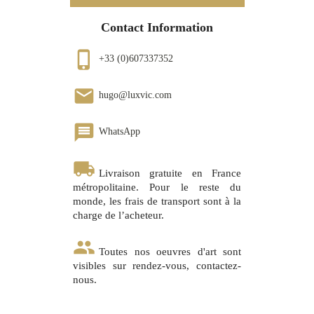
Contact Information
phone_iphone
+33 (0)607337352
email
hugo@luxvic.com
message
WhatsApp
local_shipping
Livraison gratuite en France
métropolitaine. Pour le reste du
monde, les frais de transport sont à la
charge de l’acheteur.
group
Toutes nos oeuvres d'art sont
visibles sur rendez-vous, contactez-
nous.