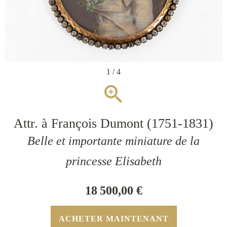
1 / 4
zoom_in
Attr. à François Dumont (1751-1831)
Belle et importante miniature de la
princesse Elisabeth
18 500,00 €
ACHETER MAINTENANT