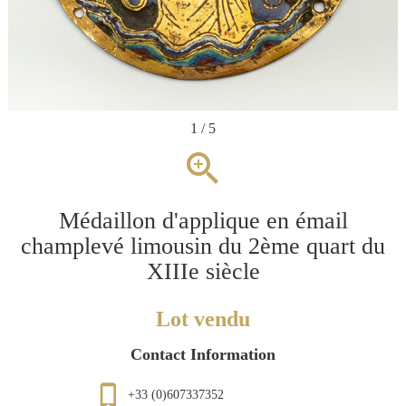
1 / 5
zoom_in
Médaillon d'applique en émail
champlevé limousin du 2ème quart du
XIIIe siècle
Lot vendu
Contact Information
phone_iphone
+33 (0)607337352