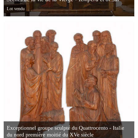
panneau
Lot vendu
Exceptionnel groupe sculpté du Quattrocento - Italie
du nord première moitié du XVe siècle